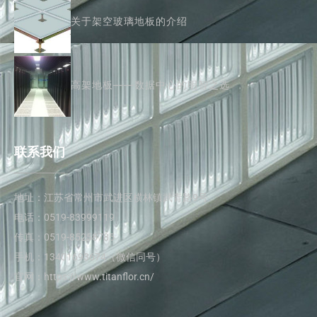
关于架空玻璃地板的介绍
高架地板——数据中心的明智之选
联系我们
地址：江苏省常州市武进区横林镇武青路9号
电话：0519-83999119
传真：0519-85258785
手机：13401693674（微信同号）
官网：https://www.titanflor.cn/