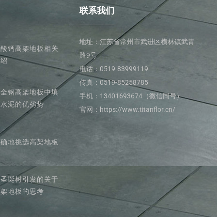
联系我们
地址：江苏省常州市武进区横林镇武青
硫酸钙高架地板相关
路9号
介绍
电话：0519-83999119
传真：0519-85258785
在全钢高架地板中填
手机：13401693674（微信同号）
充水泥的优劣势
官网：https://www.titanflor.cn/
正确地挑选高架地板
由圣诞树引发的关于
高架地板的思考