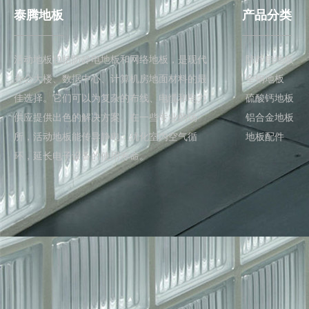
泰腾地板
产品分类
活动地板包括防静电地板和网络地板，是现代
防静电地板
办公大楼、数据中心、计算机房地面材料的最
全钢地板
佳选择。它们可以为复杂的布线、电缆和电力
硫酸钙地板
供应提供出色的解决方案。在一些专业的场
铝合金地板
所，活动地板能传导静电，优化室内空气循
地板配件
环，延长电子设备的使用寿命。