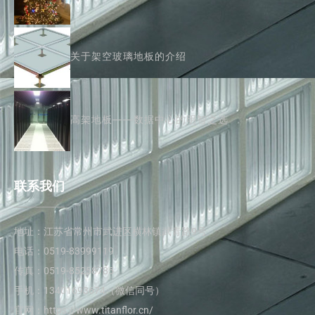
关于架空玻璃地板的介绍
高架地板——数据中心的明智之选
联系我们
地址：江苏省常州市武进区横林镇武青路9号
电话：0519-83999119
传真：0519-85258785
手机：13401693674（微信同号）
官网：https://www.titanflor.cn/